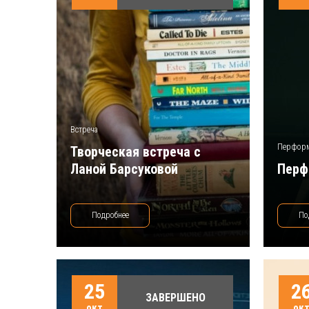
Встреча
Перфор
Творческая встреча с
Ланой Барсуковой
Перфо
Подробнее
По
25
2
ЗАВЕРШЕНО
окт
ок