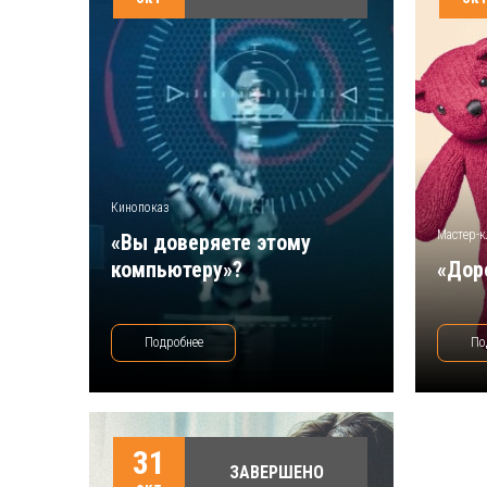
Кинопоказ
Мастер-к
«Вы доверяете этому
компьютеру»?
«Дор
Подробнее
По
31
ЗАВЕРШЕНО