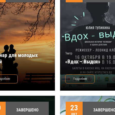
Театр
нар для молодых
й
«Вдох – Выдох»
дробнее
Подробнее
0
23
ЗАВЕРШЕНО
ЗАВЕРШЕН
т
окт