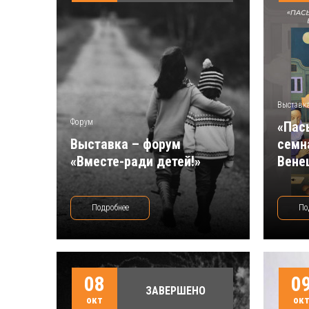
Выставк
Форум
«Пас
Выставка – форум
семн
«Вместе-ради детей!»
Вене
Подробнее
По
08
0
ЗАВЕРШЕНО
окт
ок