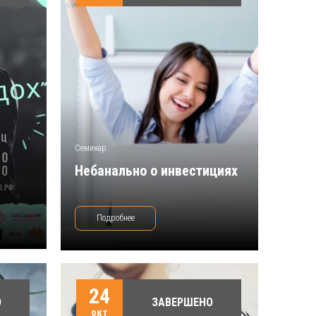
Семинар
Небанально о инвестициях
Подробнее
24
О
ЗАВЕРШЕНО
окт