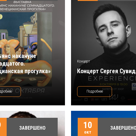
а
ьянс накануне
Концерт
адцатого.
цианская прогулка»
Концерт Сергея Сувид
дробнее
Подробнее
9
10
ЗАВЕРШЕНО
ЗАВЕРШЕН
т
окт