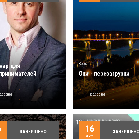
Воркшоп
нар для
принимателей
Ока - перезагрузка
дробнее
Подробнее
6
16
ЗАВЕРШЕНО
ЗАВЕРШЕН
т
окт