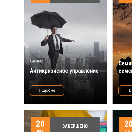
Семинар
Семинар
Семи
Антикризисное управление
семе
Подробнее
По
20
2
ЗАВЕРШЕНО
окт
ок