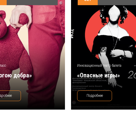
ласс
Инновационный театр балета
огою добра»
«Опасные игры»
дробнее
Подробнее