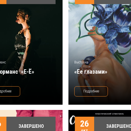
манс
Выставка
рманс ​ «Е-Ё»
«Ее глазами»
дробнее
Подробнее
6
26
ЗАВЕРШЕНО
ЗАВЕРШЕН
т
окт