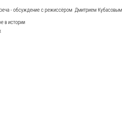
треча - обсуждение с режиссёром Дмитрием Кубасовым
е в истории
х