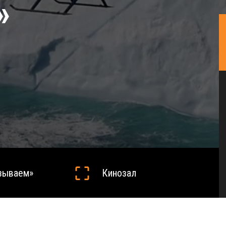
»
азываем»
Кинозал