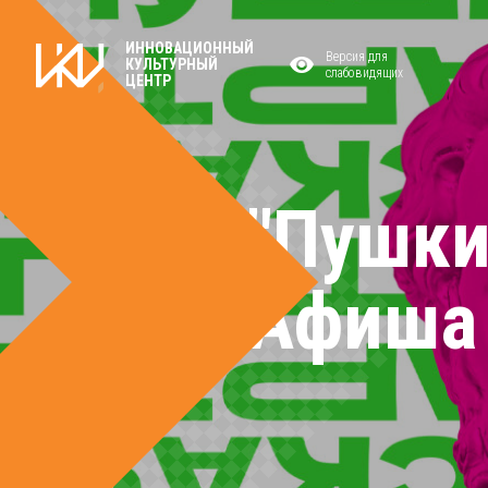
ИННОВАЦИОННЫЙ
Версия для
КУЛЬТУРНЫЙ
слабовидящих
ЦЕНТР
"Пушки
Афиша