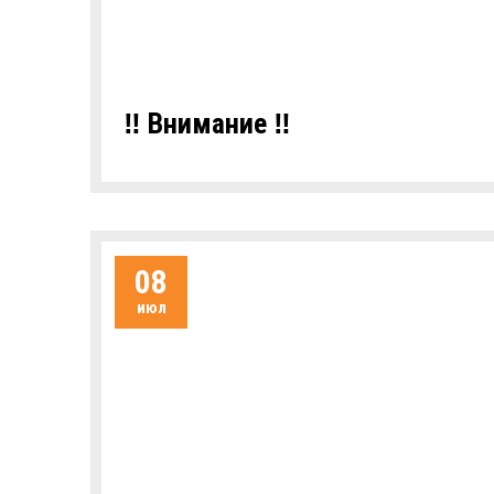
‼️ Внимание ‼️
08
июл