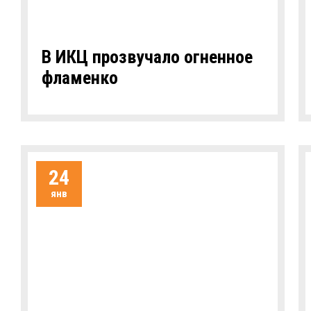
В ИКЦ прозвучало огненное
фламенко
24
янв