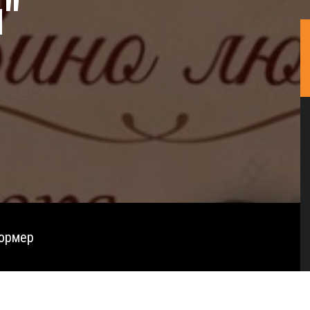
"
формер