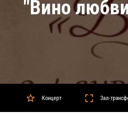
"Вино любви
Концерт
Зал-транс