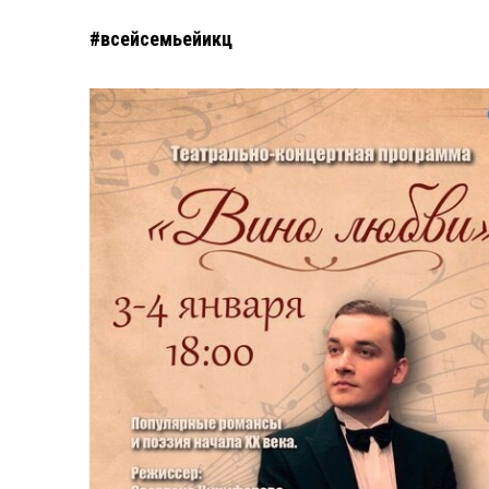
#всейсемьейикц