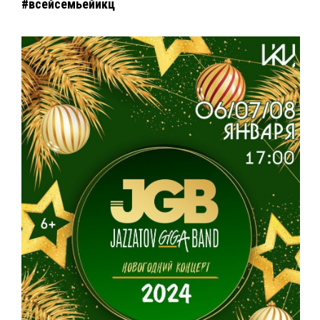
#всейсемьейикц