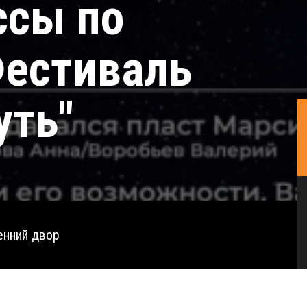
ссы по
Фестиваль
уть"
енний двор