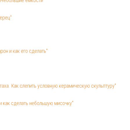
. Небольшие ёмкости"
перец"
рон и как его сделать"
таха. Как слепить условную керамическую скульптуру"
 и как сделать небольшую мисочку"