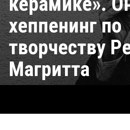
керамике». О
хеппенинг по
творчеству Р
Магритта