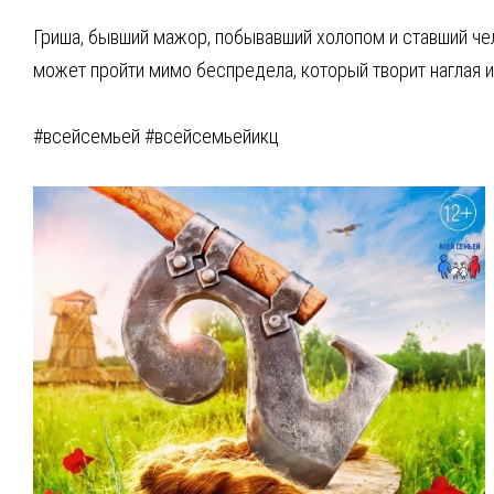
Гриша, бывший мажор, побывавший холопом и ставший чел
может пройти мимо беспредела, который творит наглая и
#всейсемьей #всейсемьейикц