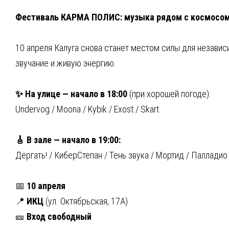
Фестиваль КАРМА ПОЛИС: музыка рядом с космосо
10 апреля Калуга снова станет местом силы для независ
звучание и живую энергию.
✨ На улице — начало в 18:00
(при хорошей погоде):
Undervog / Moona / Kybik / Exost / Skart
🎸 В зале — начало в 19:00:
Дёргать! / КиберСтепан / Тень звука / Мортид / Палладио
📅
10 апреля
📍
ИКЦ
(ул. Октябрьская, 17А)
🎫
Вход свободный