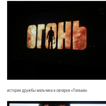
история дружбы мальчика и овчарки «Пальма»