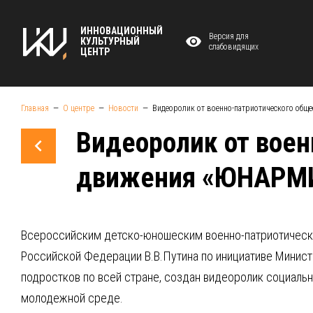
ИННОВАЦИОННЫЙ
Версия для
КУЛЬТУРНЫЙ
слабовидящих
ЦЕНТР
Главная
О центре
Новости
Видеоролик от военно-патриотического об
Видеоролик от воен
движения «ЮНАРМ
Всероссийским детско-юношеским военно-патриотичес
Российской Федерации В.В.Путина по инициативе Минис
подростков по всей стране, создан видеоролик социаль
молодежной среде.