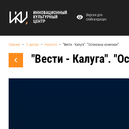
ИННОВАЦИОННЫЙ
Версия для
КУЛЬТУРНЫЙ
слабовидящих
ЦЕНТР
Главная
О центре
Новости
"Вести - Калуга". "Остановка конечная".
"Вести - Калуга". "О