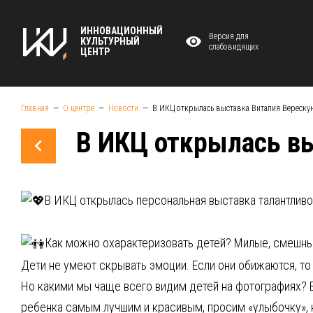
ИННОВАЦИОННЫЙ
Версия для
КУЛЬТУРНЫЙ
слабовидящих
ЦЕНТР
Главная
О центре
Новости
В ИКЦ открылась выставка Виталия Вереску
В ИКЦ открылась в
В ИКЦ открылась персональная выставка талантливо
Как можно охарактеризовать детей? Милые, смешные
Дети не умеют скрывать эмоции. Если они обижаются, то
Но какими мы чаще всего видим детей на фотографиях? 
ребенка самым лучшим и красивым, просим «улыбочку», к