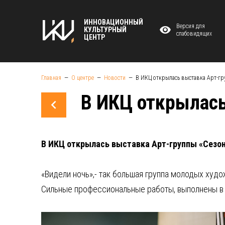
ИННОВАЦИОННЫЙ
Версия для
КУЛЬТУРНЫЙ
слабовидящих
ЦЕНТР
Главная
О центре
Новости
В ИКЦ открылась выставка Арт-гр
В ИКЦ открылась
В ИКЦ открылась выставка Арт-группы «Сезон
«Видели ночь»,- так большая группа молодых худо
Сильные профессиональные работы, выполнены в р