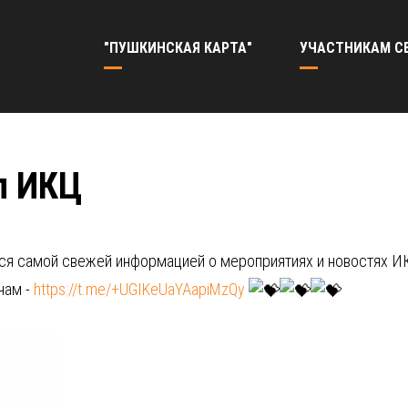
"ПУШКИНСКАЯ КАРТА"
УЧАСТНИКАМ С
л ИКЦ
ится самой свежей информацией о мероприятиях и новостях И
нам -
https://t.me/+UGIKeUaYAapiMzQy