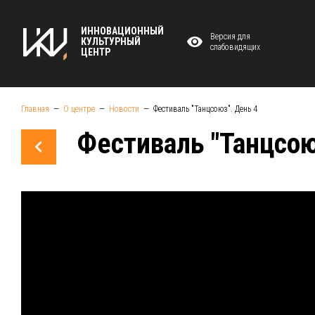
ИННОВАЦИОННЫЙ
Версия для
КУЛЬТУРНЫЙ
слабовидящих
ЦЕНТР
Главная
О центре
Новости
Фестиваль "Танцсоюз". День 4
Фестиваль "Танцсою