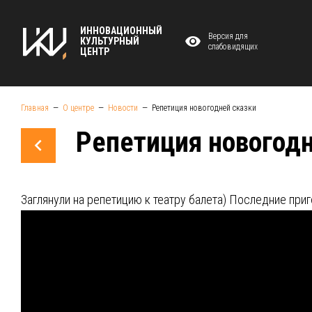
ИННОВАЦИОННЫЙ
Версия для
КУЛЬТУРНЫЙ
слабовидящих
ЦЕНТР
Главная
О центре
Новости
Репетиция новогодней сказки
Репетиция новогодн
Заглянули на репетицию к театру балета) Последние приг