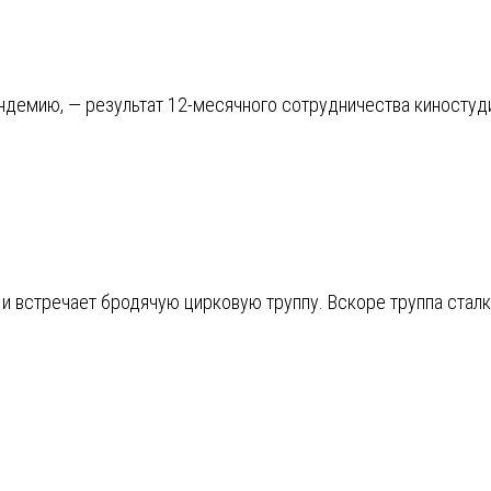
андемию, — результат 12-месячного сотрудничества киностуди
и встречает бродячую цирковую труппу. Вскоре труппа сталк