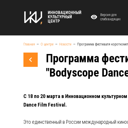
ИННОВАЦИОННЫЙ
Версия для
КУЛЬТУРНЫЙ
слабовидящих
ЦЕНТР
Главная
О центре
Новости
Программа фестиваля короткометр
Программа фести
"Bodyscope Danc
С 18 по 20 марта в Инновационном культурн
Dance Film Festival.
Это единственный в России международный киноф