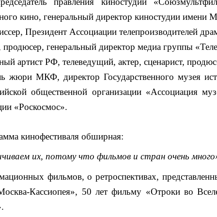
редседатель правления киностудии «Союзмультфил
ого кино, генеральный директор киностудии имени М
иссер, Президент Ассоциации телепроизводителей драм
т, продюсер, генеральный директор медиа группы «Тел
ный артист РФ, телеведущий, актер, сценарист, продюс
ель жюри МКФ, директор Государственного музея ист
ийской общественной организации «Ассоциация му
ции «Роскосмос».
рамма кинофестиваля обширная:
чиваем их, потому что фильмов и стран очень много
мационных фильмов, о ретроспективах, представленн
Москва-Кассиопея», 50 лет фильму «Отроки во Всел
.