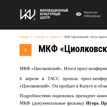
ИННОВАЦИОННЫЙ
Версия для
КУЛЬТУРНЫЙ
слабовидящих
ЦЕНТР
Главная
О центре
Новости
МКФ «Циолковский». Итоги пресс
МКФ «Циолковски
МКФ «Циолковский». Итоги пресс-конфере
6 апреля в ТАСС прошла пресс-конфер
«Циолковский». Он пройдет в Калуге и облас
Подробностями поделились президент кино
МКФ (документальные фильмы)
Игорь Пр