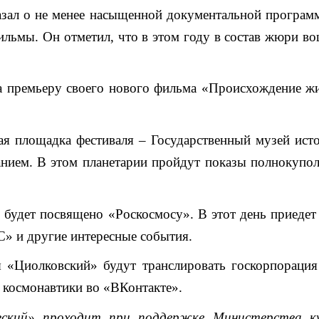
зал о не менее насыщенной документальной программ
ильмы. Он отметил, что в этом году в состав жюри в
а премьеру своего нового фильма «Происхождение жи
ая площадка фестиваля – Государственный музей ист
нием. В этом планетарии пройдут показы полнокупо
ля будет посвящено «Роскосмосу». В этот день приеде
» и другие интересные события.
 «Циолковский» будут транслировать госкорпораци
 космонавтики во «ВКонтакте».
ский» проходит при поддержке Министерства ку