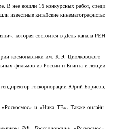
е. В нее вошли 16 конкурсных работ, среди
ошли известные китайские кинематографисты:
зни», которая состоится в День канала РЕН
ории космонавтики им. К.Э. Циолковского –
льных фильмов из России и Египта и лекции
т гендиректор госкорпорации Юрий Борисов,
я «Роскосмос» и «Ника ТВ». Также онлайн-
льтуры РФ, Госкорпорации «Роскосмос»,