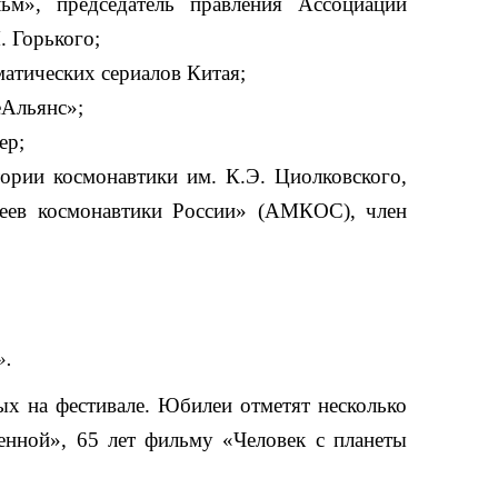
ьм», председатель правления Ассоциации
. Горького;
атических сериалов Китая;
еАльянс»;
ер;
ории космонавтики им. К.Э. Циолковского,
зеев космонавтики России» (АМКОС), член
».
ых на фестивале. Юбилеи отметят несколько
енной», 65 лет фильму «Человек с планеты