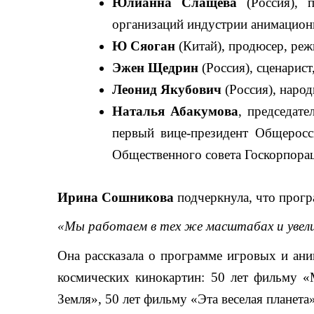
Юлианна Слащева
(Россия), п
организаций индустрии анимационн
Ю Сяоган
(Китай), продюсер, реж
Эжен Щедрин
(Россия), сценарис
Леонид Якубович
(Россия), народ
Наталья Абакумова
, председат
первый вице-президент Общеросс
Общественного совета Госкорпора
Ирина Сошникова
подчеркнула, что прог
«Мы работаем в тех же масштабах и увели
Она рассказала о программе игровых и ани
космических кинокартин: 50 лет фильму «
Земля», 50 лет фильму «Эта веселая планета»