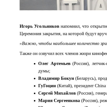
Игорь Угольников
напомнил, что открыти
Церемония закрытия, на которой будут вруча
«Важно, чтобы наибольшее количество зрит
Также он озвучил всех членов жюри кинофес
Олег Артемьев
(Россия), летчик
думы;
Владимир Бокун
(Беларусь), про
Гу
Гоцин
(
Китай
),
президент
China 
Сергей Михайлов
(Россия), гене
Мария Сергеенкова
(Россия), ре