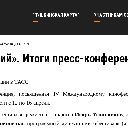
"ПУШКИНСКАЯ КАРТА"
УЧАСТНИКАМ С
-конференции в ТАСС
й». Итоги пресс-конфере
нции в ТАСС
енция, посвященная
IV
Международному кинофе
ти с 12 по 16 апреля.
фестиваля, режиссер, продюсер
Игорь Угольников
, 
окопенко
, программный директор кинофестиваля (и