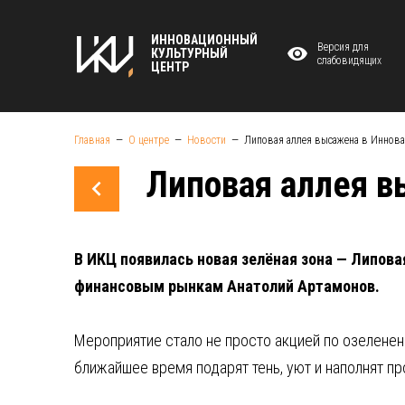
ИННОВАЦИОННЫЙ
Версия для
КУЛЬТУРНЫЙ
слабовидящих
ЦЕНТР
Главная
О центре
Новости
Липовая аллея высажена в Иннова
Липовая аллея в
В ИКЦ появилась новая зелёная зона — Липов
финансовым рынкам Анатолий Артамонов.
Мероприятие стало не просто акцией по озелене
ближайшее время подарят тень, уют и наполнят п