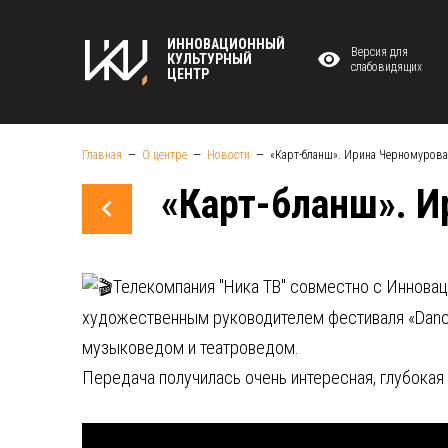
ИННОВАЦИОННЫЙ
Версия для
КУЛЬТУРНЫЙ
слабовидящих
ЦЕНТР
Главная
О центре
Новости
«Карт-бланш». Ирина Черномурова
«Карт-бланш». И
Телекомпания "Ника ТВ" совместно с Иннова
художественным руководителем фестиваля «DanceI
музыковедом и театроведом.
Передача получилась очень интересная, глубокая