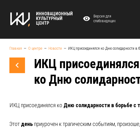
ИННОВАЦИОННЫЙ
Версия для
КУЛЬТУРНЫЙ
слабовидящих
ЦЕНТР
Главная
О центре
Новости
ИКЦ присоединялся ко Дню солидарности в 
ИКЦ присоединялся
ко Дню солидарност
ИКЦ присоединялся ко
Дню
солидарности
в
борьбе
с
Этот
день
приурочен к трагическим событиям, произош