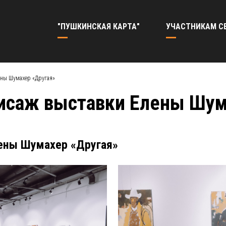
"ПУШКИНСКАЯ КАРТА"
УЧАСТНИКАМ С
ены Шумахер «Другая»
нисаж выставки Елены Шум
ены Шумахер «Другая»