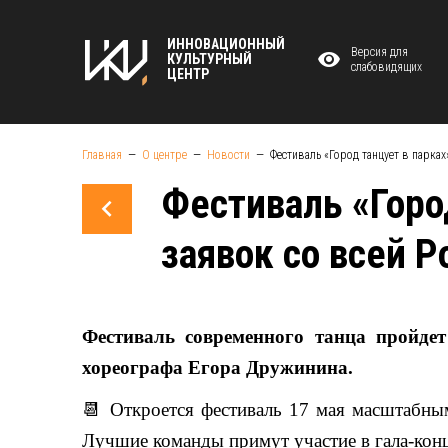
ИННОВАЦИОННЫЙ
Версия для
КУЛЬТУРНЫЙ
слабовидящих
ЦЕНТР
Главная
О центре
Новости
Фестиваль «Город танцует в парках
Фестиваль «Горо
заявок со всей Р
Фестиваль современного танца пройде
хореографа Егора Дружинина.
📆
Откроется фестиваль 17 мая масштабным
Лучшие команды примут участие в гала-конц