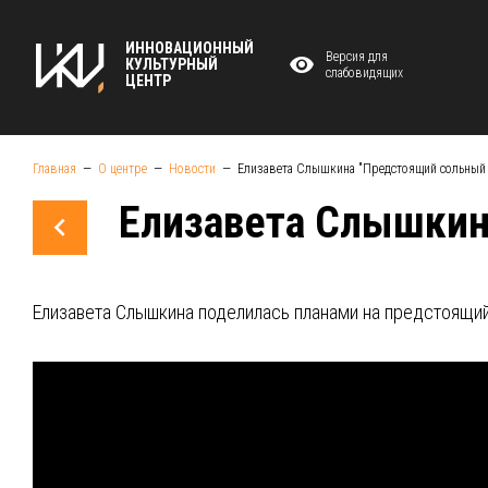
ИННОВАЦИОННЫЙ
Версия для
КУЛЬТУРНЫЙ
слабовидящих
ЦЕНТР
Главная
О центре
Новости
Елизавета Слышкина "Предстоящий сольный 
Елизавета Слышкин
Елизавета Слышкина поделилась планами на предстоящий 